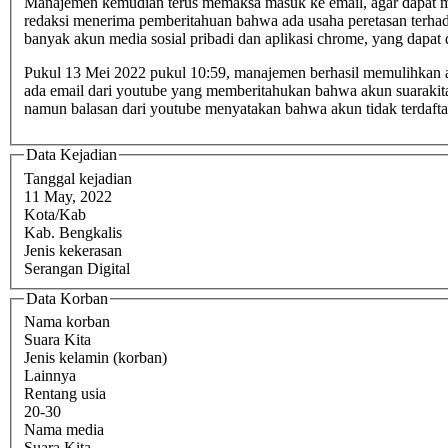
Manajemen kemudian terus memaksa masuk ke email, agar dapat memulihkan akses ke email, namun tidak berhasil setelah beberapa kali percobaan.Tanggal 12 Mei 2022 pukul 21:08 dan selanjutnya,
redaksi menerima pemberitahuan bahwa ada usaha peretasan terh
banyak akun media sosial pribadi dan aplikasi chrome, yang dapat
Pukul 13 Mei 2022 pukul 10:59, manajemen berhasil memulihkan
ada email dari youtube yang memberitahukan bahwa akun suarakita 
namun balasan dari youtube menyatakan bahwa akun tidak terdaftar
Data Kejadian
Tanggal kejadian
11 May, 2022
Kota/Kab
Kab. Bengkalis
Jenis kekerasan
Serangan Digital
Data Korban
Nama korban
Suara Kita
Jenis kelamin (korban)
Lainnya
Rentang usia
20-30
Nama media
Suara Kita