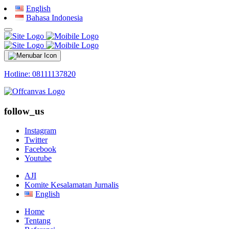
English
Bahasa Indonesia
Hotline: 08111137820
follow_us
Instagram
Twitter
Facebook
Youtube
AJI
Komite Kesalamatan Jurnalis
English
Home
Tentang