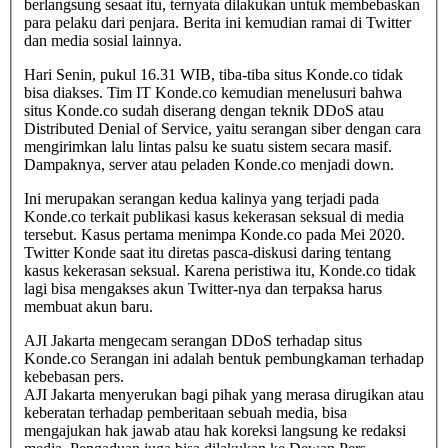
berlangsung sesaat itu, ternyata dilakukan untuk membebaskan
para pelaku dari penjara. Berita ini kemudian ramai di Twitter
dan media sosial lainnya.
Hari Senin, pukul 16.31 WIB, tiba-tiba situs Konde.co tidak
bisa diakses. Tim IT Konde.co kemudian menelusuri bahwa
situs Konde.co sudah diserang dengan teknik DDoS atau
Distributed Denial of Service, yaitu serangan siber dengan cara
mengirimkan lalu lintas palsu ke suatu sistem secara masif.
Dampaknya, server atau peladen Konde.co menjadi down.
Ini merupakan serangan kedua kalinya yang terjadi pada
Konde.co terkait publikasi kasus kekerasan seksual di media
tersebut. Kasus pertama menimpa Konde.co pada Mei 2020.
Twitter Konde saat itu diretas pasca-diskusi daring tentang
kasus kekerasan seksual. Karena peristiwa itu, Konde.co tidak
lagi bisa mengakses akun Twitter-nya dan terpaksa harus
membuat akun baru.
AJI Jakarta mengecam serangan DDoS terhadap situs
Konde.co Serangan ini adalah bentuk pembungkaman terhadap
kebebasan pers.
AJI Jakarta menyerukan bagi pihak yang merasa dirugikan atau
keberatan terhadap pemberitaan sebuah media, bisa
mengajukan hak jawab atau hak koreksi langsung ke redaksi