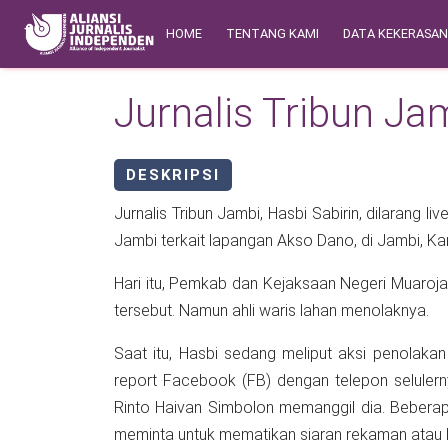
Skip to main content
Main navigation
Safety Corner
HOME
TENTANG KAMI
DATA KEKERASA
Jurnalis Tribun Ja
DESKRIPSI
Jurnalis Tribun Jambi, Hasbi Sabirin, dilarang live report aksi penolakan dari ahli waris d
Jambi t
Hari itu, Pemkab dan Kejaksaan Negeri Muarojambi akan mem
tersebut. Namun ahli waris lahan menolaknya.
Saat itu, Hasbi sedang meliput aksi penolakan 
report Facebook (FB) dengan telepon selulernya. Saat Hasbi melakukan live report FB, polisi bernama
Rinto Haivan Simbolon memanggil dia. Beberapa waktu kemudian, polisi tersebut mendatangi Hasbi dan
meminta untuk mematikan siaran rekaman atau l