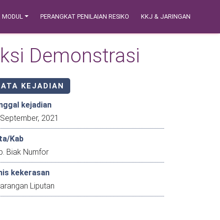
& MODUL
PERANGKAT PENILAIAN RESIKO
KKJ & JARINGAN
Aksi Demonstrasi
DATA KEJADIAN
nggal kejadian
30 September, 2021
ta/Kab
b. Biak Numfor
nis kekerasan
larangan Liputan