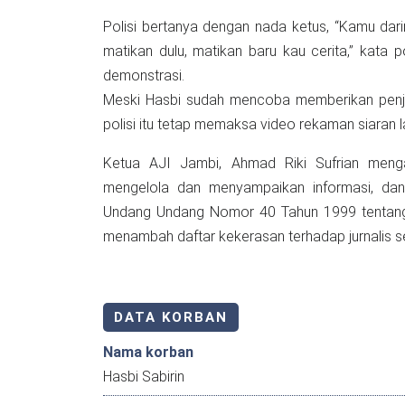
Polisi bertanya dengan nada ketus, “Kamu dari
matikan dulu, matikan baru kau cerita,” kata polisi sambil menarik korban dari 
demonstrasi.
Meski Hasbi sudah mencoba memberikan penjel
polisi itu tetap memaksa video rekaman siaran 
Ketua AJI Jambi, Ahmad Riki Sufrian mengat
mengelola dan menyampaikan informasi, dan
Undang Undang Nomor 40 Tahun 1999 tentang Pe
menambah daftar kekerasan terhadap jurnalis 
DATA KORBAN
Nama korban
Hasbi Sabirin