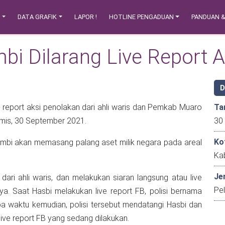
N
DATA GRAFIK
LAPOR !
HOTLINE PENGADUAN
PANDUAN 
mbi Dilarang Live Report 
an Pemkab Muaro
Ta
erkait lapangan Akso Dano, di Jambi, Kamis, 30 September 2021.
Ko
asang palang aset milik negara pada areal
Ka
Je
dari ahli waris, dan melakukan siaran langsung atau live
Pe
ive report FB yang sedang dilakukan.