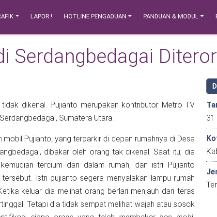
AFIK
LAPOR !
HOTLINE PENGADUAN
PANDUAN & MODUL
di Serdangbedagai Diteror
g tidak dikenal. Pujianto merupakan kontributor Metro TV
Ta
 Serdangbedagai, Sumatera Utara.
Ko
mahnya di Desa
Kab
bedagai, dibakar oleh orang tak dikenal. Saat itu, dia
kemudian tercium dari dalam rumah, dan istri Pujianto
Je
ersebut. Istri pujianto segera menyalakan lampu rumah
Ter
tika keluar dia melihat orang berlari menjauh dari teras
inggal. Tetapi dia tidak sempat melihat wajah atau sosok