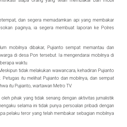
entifikasi siapa orang yang telah membakar ban mobil
tu setempat, dan segera memadamkan api yang membakar
esokan paginya, ia segera membuat laporan ke Polres
lum mobilnya dibakar, Pujianto sempat memantau dan
warga di desa Pon tersebut. Ia mengendarai mobilnya di
eberapa waktu.
a. Meskipun tidak melakukan wawancara, kehadiran Pujianto
Petugas itu melihat Pujianto dan mobilnya, dan sempat
hwa itu Pujianto, wartawan Metro TV.
oleh pihak yang tidak senang dengan aktivitas jurnalistik
 mengaku selama ini tidak punya persoalan pribadi dengan
iapa pelaku teror yang telah membakar sebagian mobilnya