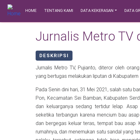
Skip to main content
Main navigation
Safety Corner
HOME
TENTANG KAMI
DATA KEKERASAN
DATA GR
Jurnalis Metro TV 
DESKRIPSI
Jurnalis Metro TV, Pujianto, diteror oleh oran
yang bertugas melakukan liputan di Kabupatern
Pada Senin dini hari, 31 Mei 2021, salah satu ban mobil Pujianto, yang terparkir di depan ru
Pon, Kecamatan Sei Bamban, Kabupaten Serdang
dan keluarganya sedang tertidur lelap. Asap 
seketika terbangun karena mencium bau asap t
dan bergegas keluar teras, tempat bau asap. Ke
rumahnya, dan menemukan satu sandal yang tert