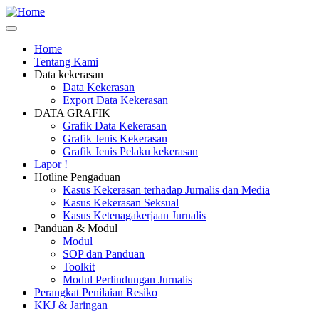
Skip
Safety
to
Corner
main
Home
content
Tentang Kami
Main
Data kekerasan
navigation
Data Kekerasan
Export Data Kekerasan
DATA GRAFIK
Grafik Data Kekerasan
Grafik Jenis Kekerasan
Grafik Jenis Pelaku kekerasan
Lapor !
Hotline Pengaduan
Kasus Kekerasan terhadap Jurnalis dan Media
Kasus Kekerasan Seksual
Kasus Ketenagakerjaan Jurnalis
Panduan & Modul
Modul
SOP dan Panduan
Toolkit
Modul Perlindungan Jurnalis
Perangkat Penilaian Resiko
KKJ & Jaringan