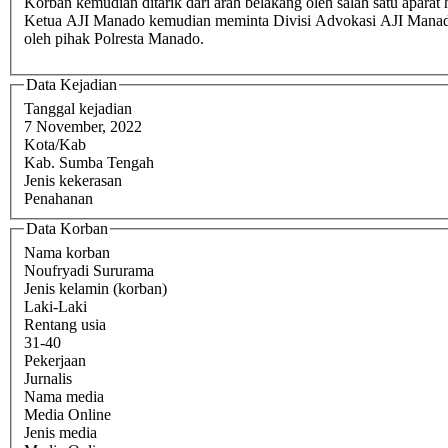
Korban kemudian ditarik dari arah belakang oleh salah satu aparat
Ketua AJI Manado kemudian meminta Divisi Advokasi AJI Manado, 
oleh pihak Polresta Manado.
Data Kejadian
Tanggal kejadian
7 November, 2022
Kota/Kab
Kab. Sumba Tengah
Jenis kekerasan
Penahanan
Data Korban
Nama korban
Noufryadi Sururama
Jenis kelamin (korban)
Laki-Laki
Rentang usia
31-40
Pekerjaan
Jurnalis
Nama media
Media Online
Jenis media