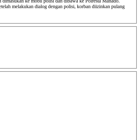
dan dimasukan ke mobil polisi dan dibawa ke Polresta Manado.
elah melakukan dialog dengan polisi, korban diizinkan pulang