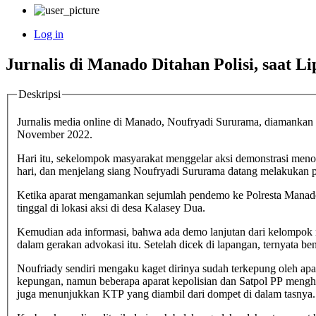
Log in
User
Jurnalis di Manado Ditahan Polisi, saat L
account
menu
Deskripsi
Jurnalis media online di Manado, Noufryadi Sururama, diamanka
November 2022.
Hari itu, sekelompok masyarakat menggelar aksi demonstrasi men
hari, dan menjelang siang Noufryadi Sururama datang melakukan p
Ketika aparat mengamankan sejumlah pendemo ke Polresta Manado,
tinggal di lokasi aksi di desa Kalasey Dua.
Kemudian ada informasi, bahwa ada demo lanjutan dari kelompok mahasiswa, dan polisi mengamankan sejumlah orang. AJI Manado menduga Noufryadi telah diamankan oleh aparat, karena ikut terlibat
dalam gerakan advokasi itu. Setelah dicek di lapangan, ternyata b
Noufriady sendiri mengaku kaget dirinya sudah terkepung oleh apa
kepungan, namun beberapa aparat kepolisian dan Satpol PP me
juga menunjukkan KTP yang diambil dari dompet di dalam tasnya