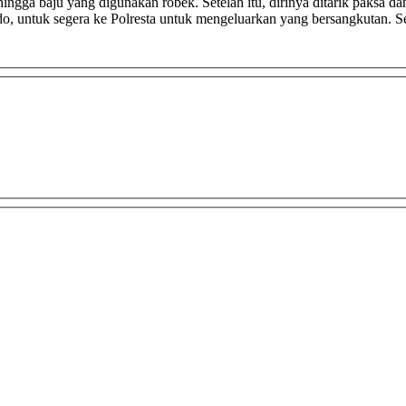
 hingga baju yang digunakan robek. Setelah itu, dirinya ditarik paksa 
untuk segera ke Polresta untuk mengeluarkan yang bersangkutan. Set