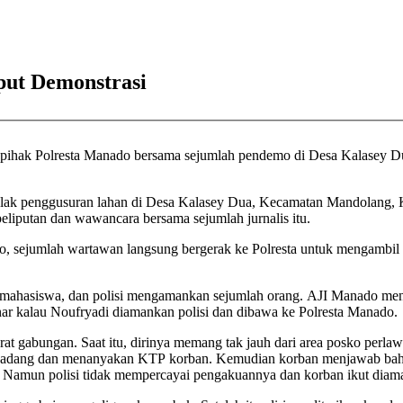
iput Demonstrasi
n pihak Polresta Manado bersama sejumlah pendemo di Desa Kalasey 
olak penggusuran lahan di Desa Kalasey Dua, Kecamatan Mandolang, Ka
eliputan dan wawancara bersama sejumlah jurnalis itu.
 sejumlah wartawan langsung bergerak ke Polresta untuk mengambil ke
enar kalau Noufryadi diamankan polisi dan dibawa ke Polresta Manado.
rat gabungan. Saat itu, dirinya memang tak jauh dari area posko perl
nghadang dan menanyakan KTP korban. Kemudian korban menjawab ba
. Namun polisi tidak mempercayai pengakuannya dan korban ikut diam