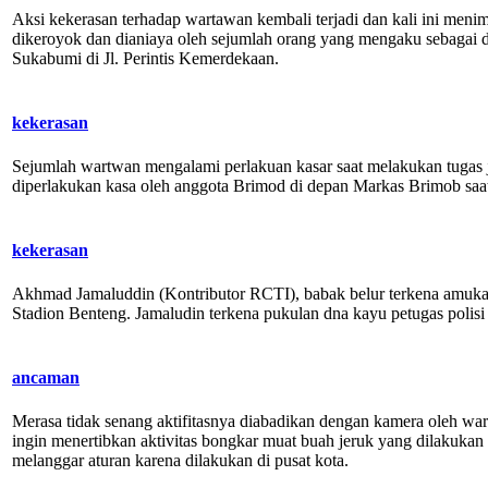
Aksi kekerasan terhadap wartawan kembali terjadi dan kali ini men
dikeroyok dan dianiaya oleh sejumlah orang yang mengaku sebagai deb
Sukabumi di Jl. Perintis Kemerdekaan.
kekerasan
Sejumlah wartwan mengalami perlakuan kasar saat melakukan tugas
diperlakukan kasa oleh anggota Brimod di depan Markas Brimob saat 
kekerasan
Akhmad Jamaluddin (Kontributor RCTI), babak belur terkena amukan p
Stadion Benteng. Jamaludin terkena pukulan dna kayu petugas pol
ancaman
Merasa tidak senang aktifitasnya diabadikan dengan kamera oleh w
ingin menertibkan aktivitas bongkar muat buah jeruk yang dilakukan
melanggar aturan karena dilakukan di pusat kota.