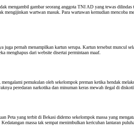
ak mengambil gambar seorang anggota TNI AD yang tewas dilindas tru
dak mengijinkan wartwan masuk. Para wartawan kemudian mencoba men
ya juga pernah menampilkan kartun serupa. Kartun tersebut muncul sel
ka menghapus dari website disertai permintaan maaf.
n, mengalami pemukulan oleh sekelompok preman ketika hendak melakuk
nya peredaran narkotika dan minuman keras mewah ilegal di diskotik
an Peta yang terbit di Bekasi didemo sekelompok massa yang mengat
 Kedatangan massa tak sempat menimbulkan kericuhan lantaran puluhan