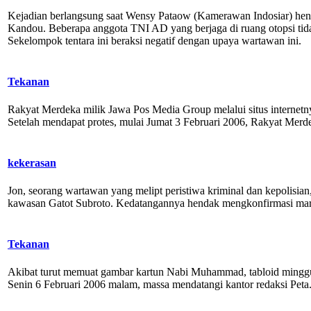
Kejadian berlangsung saat Wensy Pataow (Kamerawan Indosiar) hend
Kandou. Beberapa anggota TNI AD yang berjaga di ruang otopsi ti
Sekelompok tentara ini beraksi negatif dengan upaya wartawan ini.
Tekanan
Rakyat Merdeka milik Jawa Pos Media Group melalui situs internetn
Setelah mendapat protes, mulai Jumat 3 Februari 2006, Rakyat Merde
kekerasan
Jon, seorang wartawan yang melipt peristiwa kriminal dan kepolisia
kawasan Gatot Subroto. Kedatangannya hendak mengkonfirmasi marak
Tekanan
Akibat turut memuat gambar kartun Nabi Muhammad, tabloid minggu
Senin 6 Februari 2006 malam, massa mendatangi kantor redaksi Peta.