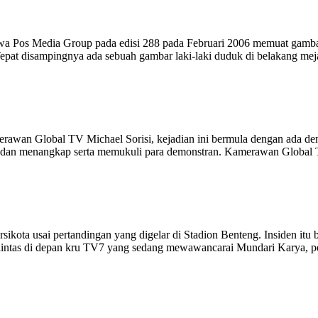
Jawa Pos Media Group pada edisi 288 pada Februari 2006 memuat gambar
pat disampingnya ada sebuah gambar laki-laki duduk di belakang m
merawan Global TV Michael Sorisi, kejadian ini bermula dengan ada d
h dan menangkap serta memukuli para demonstran. Kamerawan Global 
sikota usai pertandingan yang digelar di Stadion Benteng. Insiden itu
ntas di depan kru TV7 yang sedang mewawancarai Mundari Karya, pela