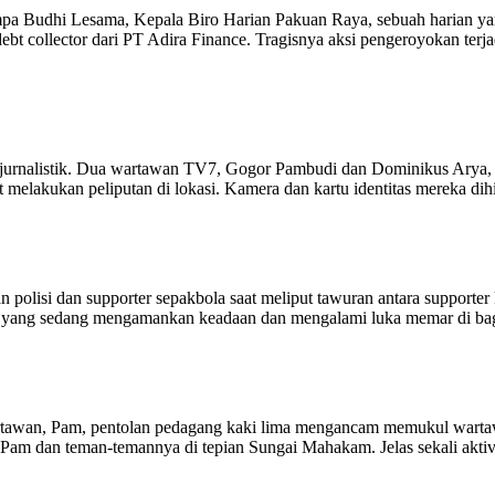
impa Budhi Lesama, Kepala Biro Harian Pakuan Raya, sebuah harian ya
t collector dari PT Adira Finance. Tragisnya aksi pengeroyokan terja
 jurnalistik. Dua wartawan TV7, Gogor Pambudi dan Dominikus Arya,
melakukan peliputan di lokasi. Kamera dan kartu identitas mereka dih
olisi dan supporter sepakbola saat meliput tawuran antara supporter P
isi yang sedang mengamankan keadaan dan mengalami luka memar di ba
artawan, Pam, pentolan pedagang kaki lima mengancam memukul wartaw
 Pam dan teman-temannya di tepian Sungai Mahakam. Jelas sekali aktivi