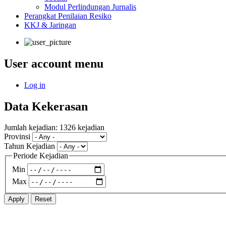
Modul Perlindungan Jurnalis
Perangkat Penilaian Resiko
KKJ & Jaringan
User account menu
Log in
Data Kekerasan
Jumlah kejadian: 1326 kejadian
Provinsi
Tahun Kejadian
Periode Kejadian
Min
Max
Apply
Reset