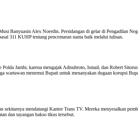
 Musi Banyuasin Alex Noerdin. Persidangan di gelar di Pengadilan N
pasal 311 KUHP tentang pencemaran nama baik melalui tulisan.
Polda Jambi, karena mengajak Adisubroto, Ismail, dan Robert Sitorus,
etiga wartawan menemui Bupati untuk menanyakan dugaan korupsi Bupa
dan sekitarnya mendatangi Kantor Trans TV. Mereka menyesalkan pember
an dan tayangan bakso tikus tersebut.